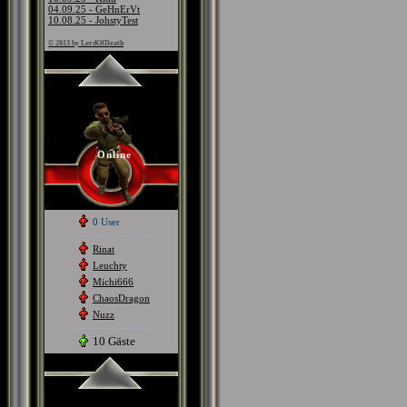
04.09.25 - GeHnErVt
10.08.25 - JohstyTest
© 2013 by LordOfDeath
Online
0 User
Rinat
Leuchty
Michi666
ChaosDragon
Nuzz
10 Gäste