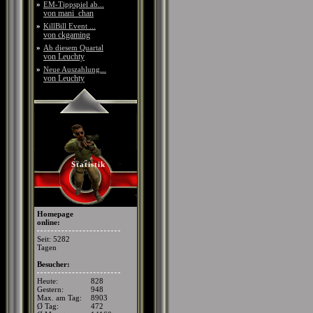
»
EM-Tippspiel ab...
von mani_chan
»
KillBill Event ...
von ckgaming
»
Ab diesem Quartal
von Leuchty
»
Neue Auszahlung...
von Leuchty
Statistik
Homepage
online:
Seit: 5282
Tagen
Besucher:
Heute:
828
Gestern:
948
Max. am Tag:
8903
Ø Tag:
472