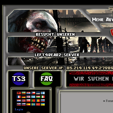
»
Foru
Login