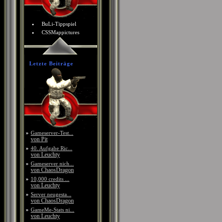
BuLi-Tippspiel
CSSMappictures
Letzte Beiträge
»
Gameserver-Test...
von Pit
»
40. Aufgabe Ric...
von Leuchty
»
Gameserver nich...
von ChaosDragon
»
10,000 credits ...
von Leuchty
»
Server neugesta...
von ChaosDragon
»
GameMe-Stats ni...
von Leuchty