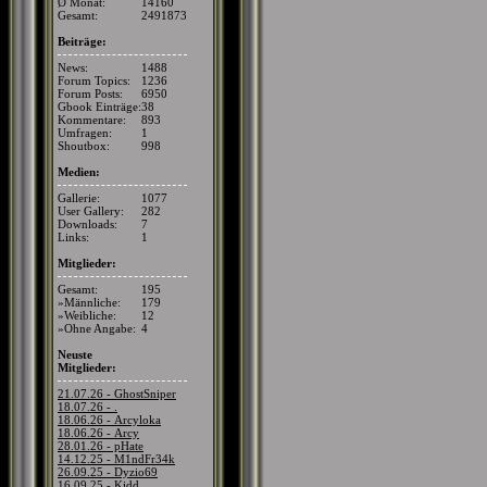
Ø Monat:
14160
Gesamt:
2491873
Beiträge:
News:
1488
Forum Topics:
1236
Forum Posts:
6950
Gbook Einträge:
38
Kommentare:
893
Umfragen:
1
Shoutbox:
998
Medien:
Gallerie:
1077
User Gallery:
282
Downloads:
7
Links:
1
Mitglieder:
Gesamt:
195
»Männliche:
179
»Weibliche:
12
»Ohne Angabe:
4
Neuste
Mitglieder:
21.07.26 - GhostSniper
18.07.26 - .
18.06.26 - Arcyloka
18.06.26 - Arcy
28.01.26 - pHate
14.12.25 - M1ndFr34k
26.09.25 - Dyzio69
16.09.25 - Kidd