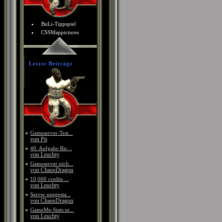
BuLi-Tippspiel
CSSMappictures
Letzte Beiträge
»
Gameserver-Test...
von Pit
»
40. Aufgabe Ric...
von Leuchty
»
Gameserver nich...
von ChaosDragon
»
10,000 credits ...
von Leuchty
»
Server neugesta...
von ChaosDragon
»
GameMe-Stats ni...
von Leuchty