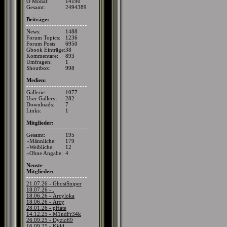
Ø Monat:
14190
Gesamt:
2494389
Beiträge:
News:
1488
Forum Topics:
1236
Forum Posts:
6950
Gbook Einträge:
38
Kommentare:
893
Umfragen:
1
Shoutbox:
998
Medien:
Gallerie:
1077
User Gallery:
282
Downloads:
7
Links:
1
Mitglieder:
Gesamt:
195
»Männliche:
179
»Weibliche:
12
»Ohne Angabe:
4
Neuste
Mitglieder:
21.07.26 - GhostSniper
18.07.26 - .
18.06.26 - Arcyloka
18.06.26 - Arcy
28.01.26 - pHate
14.12.25 - M1ndFr34k
26.09.25 - Dyzio69
16.09.25 - Kidd