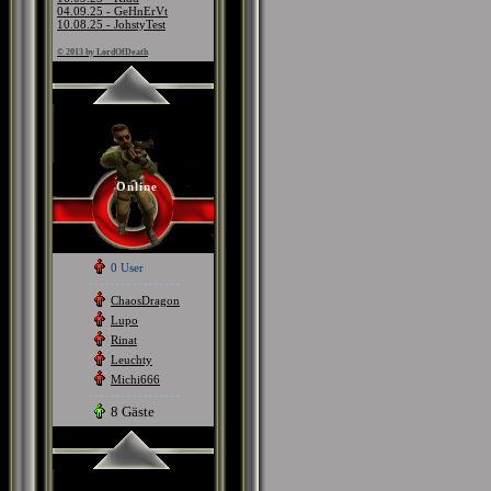
04.09.25 - GeHnErVt
10.08.25 - JohstyTest
© 2013 by LordOfDeath
Online
0 User
ChaosDragon
Lupo
Rinat
Leuchty
Michi666
8 Gäste