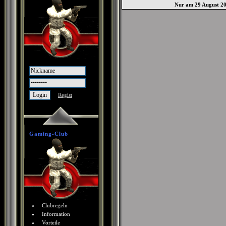
Nur am 29 August 2
Regist
Gaming-Club
Clubregeln
Information
Vorteile