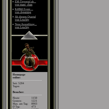
»
EM-Tippspiel ab...
von mani_chan
»
KillBill Event ...
von ckgaming
»
Ab diesem Quartal
von Leuchty
»
Neue Auszahlung...
von Leuchty
Statistik
Homepage
online:
Seit: 5284
Tagen
Besucher:
Heute:
1150
Gestern:
1221
Max. am Tag:
8903
Ø Tag:
473