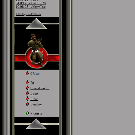
04.09.25 - GeHnErVt
10.08.25 - JohstyTest
© 2013 by LordOfDeath
Online
0 User
Pit
ChaosDragon
Lupo
Rinat
Leuchty
7 Gäste