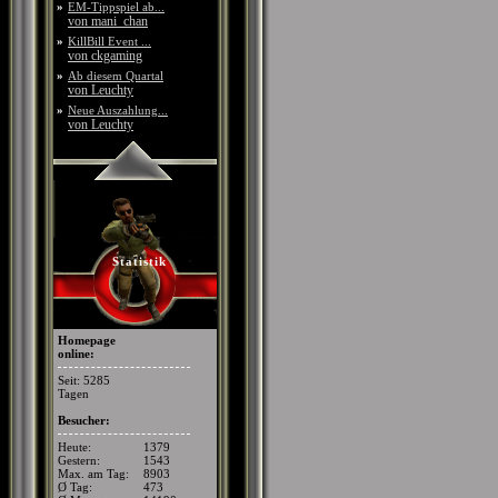
»
EM-Tippspiel ab...
von mani_chan
»
KillBill Event ...
von ckgaming
»
Ab diesem Quartal
von Leuchty
»
Neue Auszahlung...
von Leuchty
Statistik
Homepage
online:
Seit: 5285
Tagen
Besucher:
Heute:
1379
Gestern:
1543
Max. am Tag:
8903
Ø Tag:
473