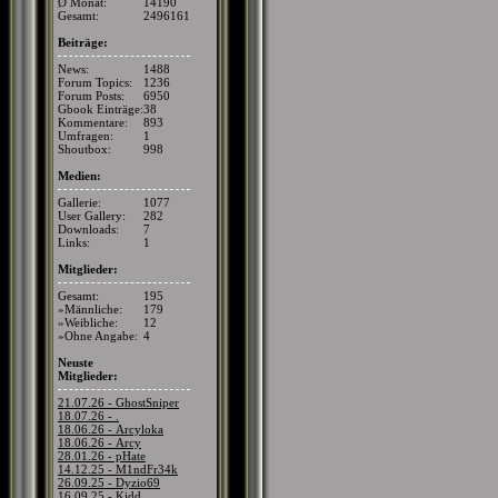
Ø Monat:
14190
Gesamt:
2496161
Beiträge:
News:
1488
Forum Topics:
1236
Forum Posts:
6950
Gbook Einträge:
38
Kommentare:
893
Umfragen:
1
Shoutbox:
998
Medien:
Gallerie:
1077
User Gallery:
282
Downloads:
7
Links:
1
Mitglieder:
Gesamt:
195
»Männliche:
179
»Weibliche:
12
»Ohne Angabe:
4
Neuste
Mitglieder:
21.07.26 - GhostSniper
18.07.26 - .
18.06.26 - Arcyloka
18.06.26 - Arcy
28.01.26 - pHate
14.12.25 - M1ndFr34k
26.09.25 - Dyzio69
16.09.25 - Kidd