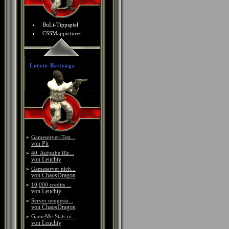
BuLi-Tippspiel
CSSMappictures
Letzte Beiträge
»
Gameserver-Test...
von Pit
»
40. Aufgabe Ric...
von Leuchty
»
Gameserver nich...
von ChaosDragon
»
10,000 credits ...
von Leuchty
»
Server neugesta...
von ChaosDragon
»
GameMe-Stats ni...
von Leuchty