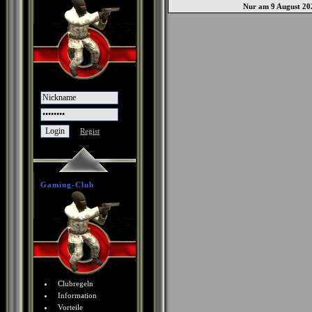
Nur am 9 August 20
Regist
Gaming-Club
Clubregeln
Information
Vorteile