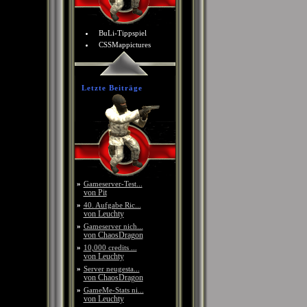
BuLi-Tippspiel
CSSMappictures
Letzte Beiträge
»
Gameserver-Test...
von Pit
»
40. Aufgabe Ric...
von Leuchty
»
Gameserver nich...
von ChaosDragon
»
10,000 credits ...
von Leuchty
»
Server neugesta...
von ChaosDragon
»
GameMe-Stats ni...
von Leuchty