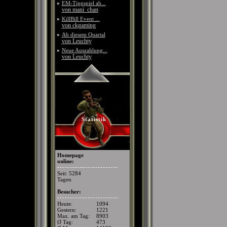
»
EM-Tippspiel ab...
von mani_chan
»
KillBill Event ...
von ckgaming
»
Ab diesem Quartal
von Leuchty
»
Neue Auszahlung...
von Leuchty
Statistik
Homepage
online:
Seit: 5284
Tagen
Besucher:
Heute:
1094
Gestern:
1221
Max. am Tag:
8903
Ø Tag:
473