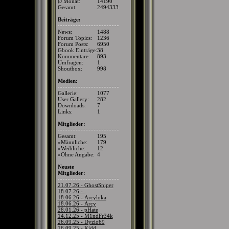
Ø Monat:
14190
Gesamt:
2494333
Beiträge:
News:
1488
Forum Topics:
1236
Forum Posts:
6950
Gbook Einträge:
38
Kommentare:
893
Umfragen:
1
Shoutbox:
998
Medien:
Gallerie:
1077
User Gallery:
282
Downloads:
7
Links:
1
Mitglieder:
Gesamt:
195
»Männliche:
179
»Weibliche:
12
»Ohne Angabe:
4
Neuste
Mitglieder:
21.07.26 - GhostSniper
18.07.26 - .
18.06.26 - Arcyloka
18.06.26 - Arcy
28.01.26 - pHate
14.12.25 - M1ndFr34k
26.09.25 - Dyzio69
16.09.25 - Kidd