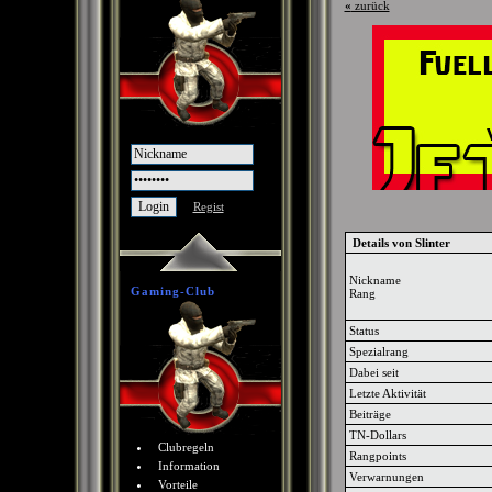
«
zurück
Regist
Details von Slinter
Nickname
Gaming-Club
Rang
Status
Spezialrang
Dabei seit
Letzte Aktivität
Beiträge
TN-Dollars
Clubregeln
Rangpoints
Information
Verwarnungen
Vorteile