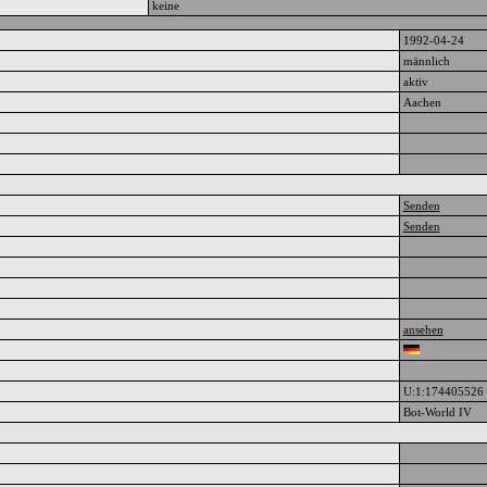
keine
1992-04-24
männlich
aktiv
Aachen
Senden
Senden
ansehen
U:1:174405526
Bot-World IV