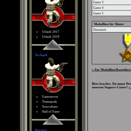
Game 3
Game 4
Game 5
Medaillien für Slinter
Dienstzeit
Urlaub 2017
Urlaub 2019
Technik
« Zur Medaillien/Rangüber
Bitte beachte: Du musst De
unserem Support-Center!
«
Gameserver
Teamspeak
Sourcebans
Hall of Fame
Service