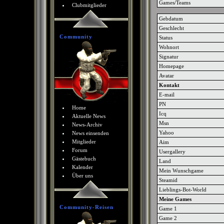
Games/Teams
Clubmitglieder
Gebdatum
Geschlecht
Community
Status
Wohnort
Signatur
Homepage
Avatar
Kontakt
E-mail
PN
Home
Icq
Aktuelle News
Msn
News-Archiv
Yahoo
News einsenden
Mitglieder
Aim
Forum
Usergallery
Gästebuch
Land
Kalender
Mein Wunschgame
Über uns
Steamid
Lieblings-Bot-World
Meine Games
Community-Reisen
Game 1
Game 2