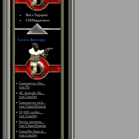
BuLi-Tippspiel
CSSMappictures
Letzte Beiträge
»
Gameserver-Test...
von Pit
»
40. Aufgabe Ric...
von Leuchty
»
Gameserver nich...
von ChaosDragon
»
10,000 credits ...
von Leuchty
»
Server neugesta...
von ChaosDragon
»
GameMe-Stats ni...
von Leuchty