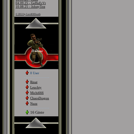
04.09.25 - GeHnErVt
10.08.25 - JohstyTest
© 2013 by LordOfDeath
Online
0 User
Rinat
Leuchty
Michi666
ChaosDragon
Nuzz
16 Gäste