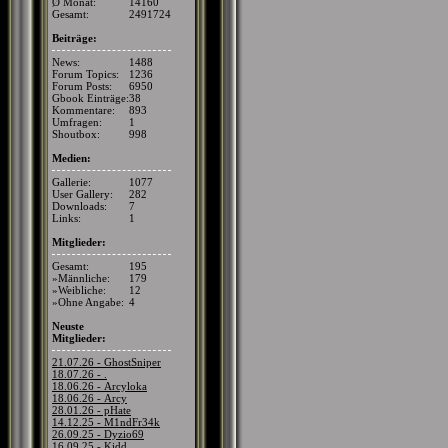
Ø Monat:
14160
Gesamt:
2491724
Beiträge:
News:
1488
Forum Topics:
1236
Forum Posts:
6950
Gbook Einträge:
38
Kommentare:
893
Umfragen:
1
Shoutbox:
998
Medien:
Gallerie:
1077
User Gallery:
282
Downloads:
7
Links:
1
Mitglieder:
Gesamt:
195
»Männliche:
179
»Weibliche:
12
»Ohne Angabe:
4
Neuste
Mitglieder:
21.07.26 - GhostSniper
18.07.26 - .
18.06.26 - Arcyloka
18.06.26 - Arcy
28.01.26 - pHate
14.12.25 - M1ndFr34k
26.09.25 - Dyzio69
16.09.25 - Kidd