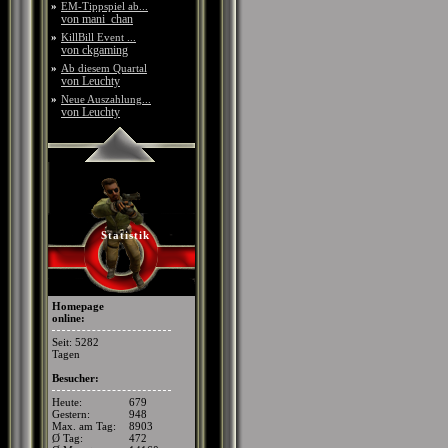
»
EM-Tippspiel ab...
von mani_chan
»
KillBill Event ...
von ckgaming
»
Ab diesem Quartal
von Leuchty
»
Neue Auszahlung...
von Leuchty
Statistik
Homepage
online:
Seit: 5282
Tagen
Besucher:
Heute:
679
Gestern:
948
Max. am Tag:
8903
Ø Tag:
472